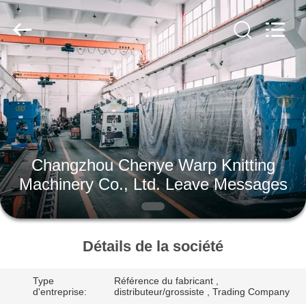
Changzhou
Chenye
Warp
Knitting
Machinery
Co.,
Ltd.
Leave
ACCUEIL
Messages.
All
Rights
Reserved.
PRODUITS
A
Changzhou Chenye Warp Knitting
PROPOS
Machinery Co., Ltd. Leave Messages
DE
NOUS
Détails de la société
VISITE
Type
Référence du fabricant ,
DE
d'entreprise:
distributeur/grossiste , Trading Company