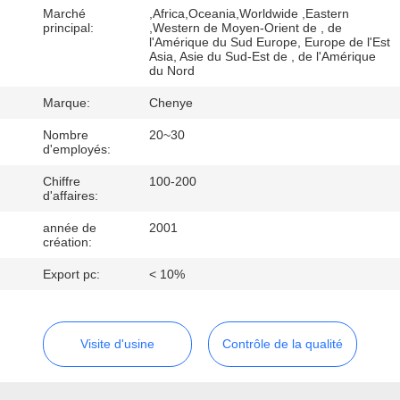
L'USINE
Marché
,Africa,Oceania,Worldwide ,Eastern
principal:
,Western de Moyen-Orient de , de
l'Amérique du Sud Europe, Europe de l'Est
Asia, Asie du Sud-Est de , de l'Amérique
CONTRÔLE
du Nord
DE
Marque:
Chenye
LA
Nombre
20~30
QUALITÉ
d'employés:
Chiffre
100-200
d'affaires:
NOUS
année de
2001
CONTACTER
création:
Export pc:
< 10%
DEMANDEZ
UNE
Visite d'usine
Contrôle de la qualité
CITATION