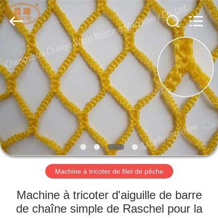
Changzhou
Chenye
Warp
Knitting
Machinery
Co.,
Ltd.
Leave
ACCUEIL
Messages.
All
Rights
Reserved.
PRODUITS
A
PROPOS
DE
NOUS
Machine à tricoter de filet de pêche
VISITE
Machine à tricoter d'aiguille de barre
DE
de chaîne simple de Raschel pour la