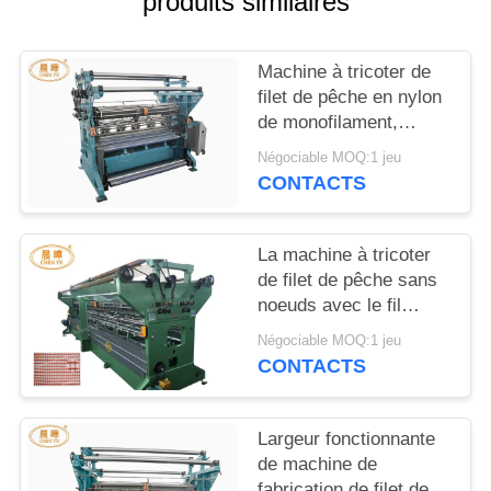
produits similaires
PLAN
DU
Machine à tricoter de
SITE
filet de pêche en nylon
de monofilament,
machine à grande
POLITIQUE
Négociable MOQ:1 jeu
vitesse de filet de
CONTACTS
DE
Raschel
CONFIDENTIALITÉ
La machine à tricoter
de filet de pêche sans
noeuds avec le fil
négatif a laissé le
Négociable MOQ:1 jeu
système
CONTACTS
Largeur fonctionnante
de machine de
fabrication de filet de