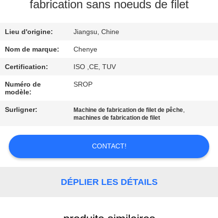
L'USINE
fabrication sans noeuds de filet
Lieu d'origine:
Jiangsu, Chine
CONTRÔLE
DE
Nom de marque:
Chenye
LA
Certification:
ISO ,CE, TUV
QUALITÉ
Numéro de
SROP
modèle:
Surligner:
,
Machine de fabrication de filet de pêche
NOUS
machines de fabrication de filet
CONTACTER
CONTACT!
DEMANDEZ
UNE
DÉPLIER LES DÉTAILS
CITATION