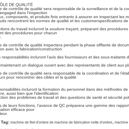
ÔLE DE QUALITÉ
 de contrôle de qualité sera responsable de la surveillance et de la co
engaged dans l'inspection
x, composants, et produits finis entrants à assurer en inspectant les m
uits rencontrent les normes de qualité et les customerspecifications de
tions du travail incluront la soudure traçant, préparant des procédures i
nt des procédures pour chacun
.
e de contrôle de qualité inspectera pendant la phase sifflante de docu
ion avec la fabrication/construction.
 responsabilités incluront l'avis des fournisseurs et des sous-traitants
 maintenant un dialogue ouvert avec des représentants de client aux pla
e de contrôle de qualité sera responsable de la coordination et de l'é
eurs pour rencontrer des cibles et la qualité
.
onsabilités incluront la formation du personnel dans des méthodes de p
e, aussi bien que l'identification
ction des problèmes de travail et des questions de santé et sécurité pot
s de leurs fonctions, l'avance de QC préparera une gamme des rapports,
ation efficace pour
teur.
,
 Tag:
machine de filet d'ombre de machine de fabrication nette d'ombre
machine 