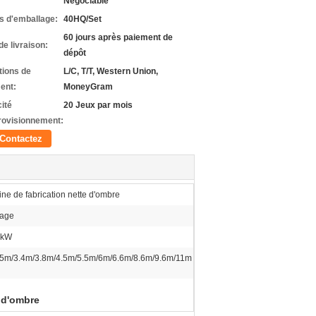
Négociable
ls d'emballage:
40HQ/Set
60 jours après paiement de
de livraison:
dépôt
tions de
L/C, T/T, Western Union,
ent:
MoneyGram
ité
20 Jeux par mois
rovisionnement:
Contactez
ne de fabrication nette d'ombre
tage
5kW
5m/3.4m/3.8m/4.5m/5.5m/6m/6.6m/8.6m/9.6m/11m
 d'ombre