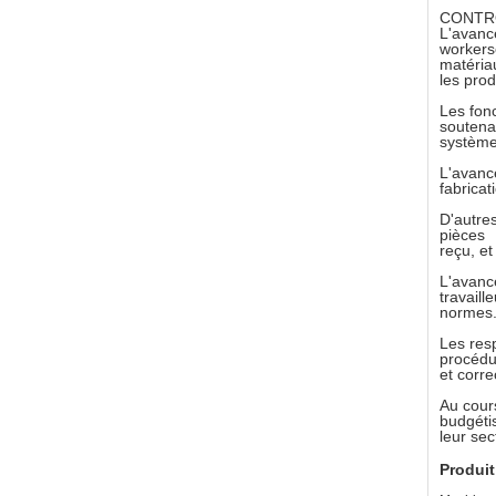
CONTR
L'avance
workers
matériau
les prod
Les fonc
soutena
système
L'avanc
fabricat
D'autres
pièces
reçu, et
L'avanc
travaill
normes
Les resp
procédur
et corre
Au cour
budgétis
leur sec
Produit