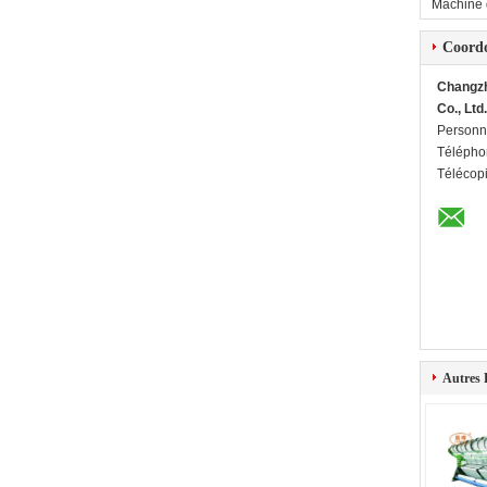
Machine d
Coord
Changzh
Co., Lt
Personn
Télépho
Télécop
Autres 