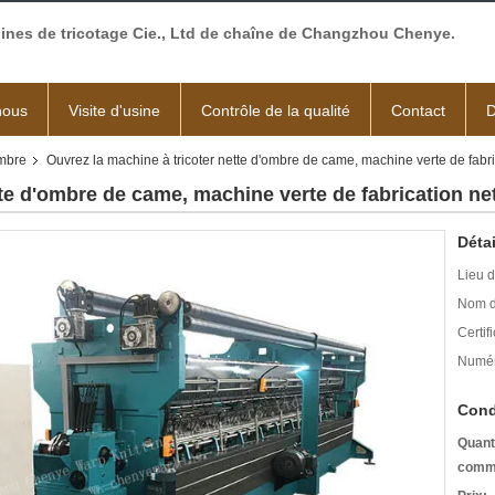
ines de tricotage Cie., Ltd de chaîne de Changzhou Chenye.
nous
Visite d'usine
Contrôle de la qualité
Contact
D
ombre
Ouvrez la machine à tricoter nette d'ombre de came, machine verte de fabr
tte d'ombre de came, machine verte de fabrication ne
Détai
Lieu d
Nom d
Certifi
Numér
Cond
Quant
comm