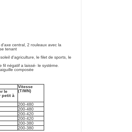
'axe central, 2 rouleaux avec la
se tenant
leil d'agriculture, le filet de sports, le
fil négatif a laissé- le système.
 l'aiguille composée
Vitesse
(T/MN)
r le
 petit à
200-480
200-480
200-420
200-420
200-380
200-380