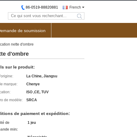
86-0519-88820881
French
search
emande de soumission
ication nette d'ombre
tte d'ombre
ls sur le produit:
'origine:
La Chine, Jiangsu
e marque:
Chenye
cation:
ISO ,CE, TUV
o de modèle:
SRCA
itions de paiement et expédition:
ité de
1 jeu
ande min: