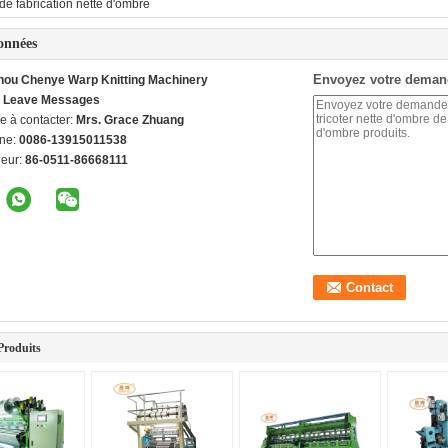
e fabrication nette d'ombre
onnées
Envoyez votre deman
ou Chenye Warp Knitting Machinery
d. Leave Messages
e à contacter:
Mrs. Grace Zhuang
ne:
0086-13915011538
ieur:
86-0511-86668111
Produits