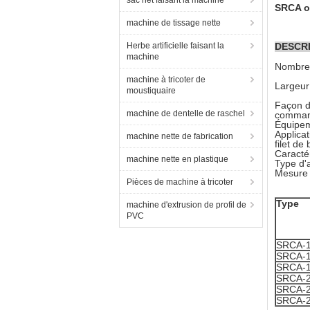
sac net faisant la machine
SRCA ou
machine de tissage nette
Herbe artificielle faisant la
DESCRI
machine
Nombre 
machine à tricoter de
Largeur 
moustiquaire
Façon d
machine de dentelle de raschel
command
Équipem
Applicat
machine nette de fabrication
filet de
Caractér
machine nette en plastique
Type d'a
Mesure 
Pièces de machine à tricoter
Type
machine d'extrusion de profil de
PVC
SRCA-
SRCA-
SRCA-
SRCA-
SRCA-
SRCA-