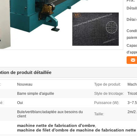
Prix:
Détai
Délai 
Condi
paiem
Capac
d'app
tion de produit détaillée
:
Nouveau
Type de produit:
Machi
Barre simple d'aiguille
Style de tricotage:
Trico
é:
Oui
Puissance (W):
3~7.
Bule/vert/blanc/adaptée aux besoins du
2m/2.
Taille:
client
machine nette de fabrication d'ombre
,
machine de filet d'ombre de machine de fabrication nette