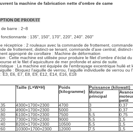
vrent la machine de fabrication nette d'ombre de came
PTION DE
PRODUIT
de barre : 2~8
fonctionnante : 135", 150", 170", 220", 240". 260"
e réceptrice : 2 rouleaux avec la commande de frottement, commande d
e de frottement, distinct-se tenant, commande d'axe central, distinct-
ent approprié de corollaire : Machine de déformation
ion : Cette machine est utilisée pour produire le filet d'ombre d'éclat du so
 bourse et le filet d'aquiculture de mer profonde et ainsi de suite.
istique : La machine est équipée de l'embrayage excentrique huilé et le 
iguille : Bloquez l'aiguille de verrou, l'aiguille individuelle de verrou ou
: E3, E6, E7, E8, E9, E12, E14, E16, E18
Taille (L×W×H)
Poids
Puissance (kilowatt)
(kilogramme)
Moteur
Avance
principal
moteur
petit
135
4300×1700×2300
4700
3
0,37
150
4900×1700×2300
5000
3
0,37
180
6100×1700×2300
7500
5,5
0,75
220
7300×1700×2300
9000
5,5
1,5
240
8200×1700×2300
10500
5,5
1,5
260
10300×1700×2300
12000
7,5
1,5