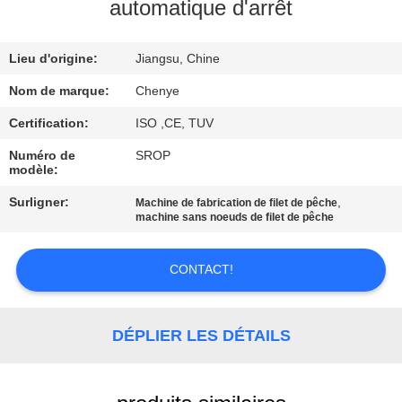
L'USINE
automatique d'arrêt
Lieu d'origine:
Jiangsu, Chine
CONTRÔLE
DE
Nom de marque:
Chenye
LA
Certification:
ISO ,CE, TUV
QUALITÉ
Numéro de
SROP
modèle:
Surligner:
,
Machine de fabrication de filet de pêche
NOUS
machine sans noeuds de filet de pêche
CONTACTER
CONTACT!
DEMANDEZ
UNE
DÉPLIER LES DÉTAILS
CITATION