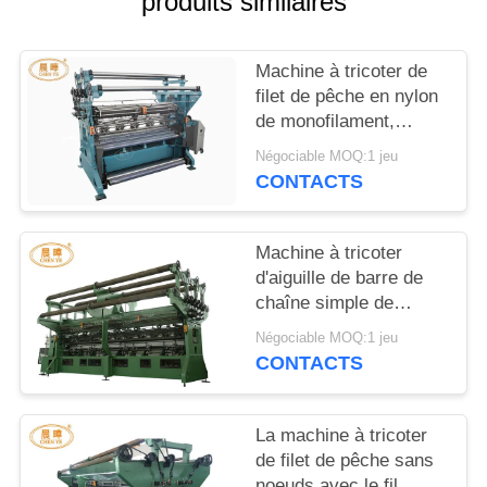
produits similaires
PLAN
DU
Machine à tricoter de
SITE
filet de pêche en nylon
de monofilament,
machine à grande
POLITIQUE
Négociable MOQ:1 jeu
vitesse de filet de
CONTACTS
DE
Raschel
CONFIDENTIALITÉ
Machine à tricoter
d'aiguille de barre de
chaîne simple de
Raschel pour la
Négociable MOQ:1 jeu
fabrication sans
CONTACTS
noeuds de filet
La machine à tricoter
de filet de pêche sans
noeuds avec le fil