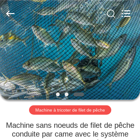
Changzhou
Chenye
Warp
Knitting
Machinery
Co.,
Ltd.
Leave
ACCUEIL
Messages.
All
Rights
Reserved.
PRODUITS
A
PROPOS
DE
NOUS
Machine à tricoter de filet de pêche
VISITE
Machine sans noeuds de filet de pêche
DE
conduite par came avec le système