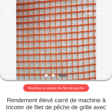
Changzhou
Chenye
Warp
Knitting
Machinery
Co.,
Ltd.
Leave
ACCUEIL
Messages.
All
Rights
Reserved.
PRODUITS
A
PROPOS
DE
NOUS
Machine à tricoter de filet de pêche
VISITE
Rendement élevé carré de machine à
DE
tricoter de filet de pêche de grille avec