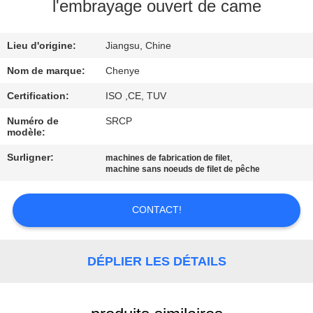
L'USINE
l'embrayage ouvert de came
Lieu d'origine:
Jiangsu, Chine
CONTRÔLE
DE
Nom de marque:
Chenye
LA
Certification:
ISO ,CE, TUV
QUALITÉ
Numéro de
SRCP
modèle:
Surligner:
,
machines de fabrication de filet
NOUS
machine sans noeuds de filet de pêche
CONTACTER
CONTACT!
DEMANDEZ
UNE
DÉPLIER LES DÉTAILS
CITATION