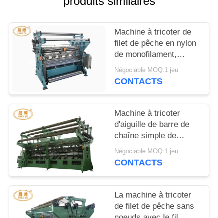
produits similaires
PLAN
DU
Machine à tricoter de
SITE
filet de pêche en nylon
de monofilament,
machine à grande
POLITIQUE
Négociable MOQ:1 jeu
vitesse de filet de
CONTACTS
DE
Raschel
CONFIDENTIALITÉ
Machine à tricoter
d'aiguille de barre de
chaîne simple de
Raschel pour la
Négociable MOQ:1 jeu
fabrication sans
CONTACTS
noeuds de filet
La machine à tricoter
de filet de pêche sans
noeuds avec le fil